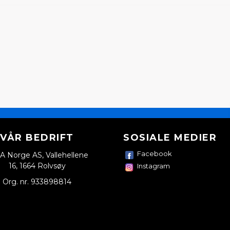
VÅR BEDRIFT
SOSIALE MEDIER
Facebook
A Norge AS, Vallehellene
16, 1664 Rolvsøy
Instagram
Org. nr. 933898814