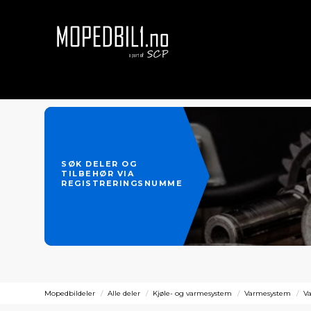
SØK DELER OG
TILBEHØR VIA
REGISTRERINGSNUMMER
Mopedbildeler
Alle deler
Kjøle- og varmesystem
Varmesystem
Va