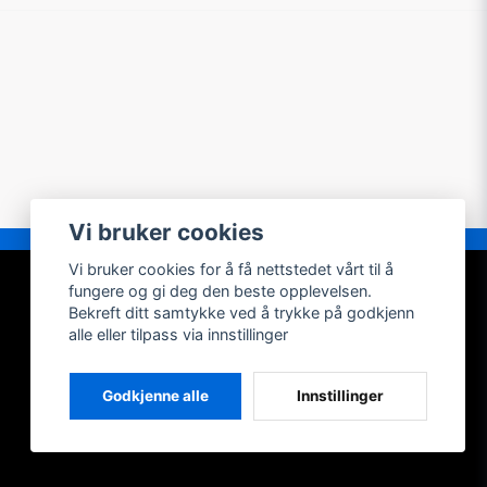
Vi bruker cookies
Vi bruker cookies for å få nettstedet vårt til å
MIN KONTO
fungere og gi deg den beste opplevelsen.
Bekreft ditt samtykke ved å trykke på godkjenn
Logg inn
alle eller tilpass via innstillinger
Registrer konto
Glemt passordet?
Godkjenne alle
Innstillinger