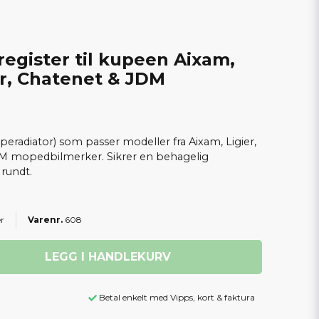
egister til kupeen Aixam,
ar, Chatenet & JDM
eradiator) som passer modeller fra Aixam, Ligier,
DM mopedbilmerker. Sikrer en behagelig
rundt.
er
608
LEGG I HANDLEKURV
Betal enkelt med Vipps, kort & faktura