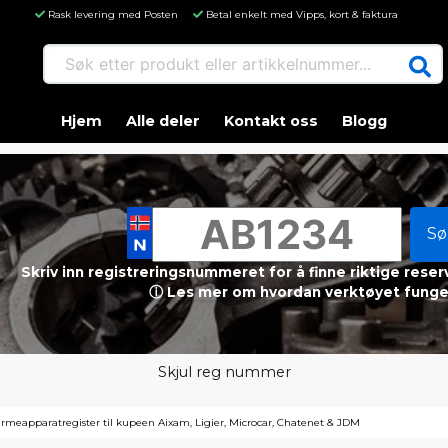
Rask levering med Posten
Betal enkelt med Vipps, kort & faktura
Søk etter produkt eller artikkelnummer...
Hjem
Alle deler
Kontakt oss
Blogg
Sø
Skriv inn registreringsnummeret for å finne riktige reser
ⓘ Les mer om hvordan verktøyet funge
Skjul reg nummer
rmeapparatregister til kupeen Aixam, Ligier, Microcar, Chatenet & JDM