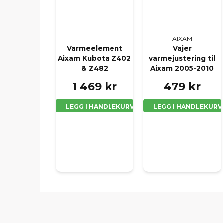
AIXAM
Varmeelement
Vajer
Aixam Kubota Z402
varmejustering til
& Z482
Aixam 2005-2010
1 469 kr
479 kr
LEGG I HANDLEKURV
LEGG I HANDLEKURV