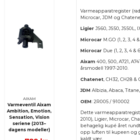
Varmeapparatregister (radi
Microcar, JDM og Chatenet
Ligier
JS60, JS50, JS50L, I
Microcar
M.GO (1, 2, 3, 4 
Microcar
Due (1, 2, 3, 4 & 6
Aixam
400, 500, A721, A741
årsmodell 1997-2010.
Chatenet
, CH32, CH28 & 
JDM
Albizia, Abaca, Titan
AIXAM
OEM
: 2R005 / 910002
Varmeventil Aixam
Ambition, Emotion,
Dette varmeapparatregister
Sensation, Vision
2010), Ligier, Microcar, 
seriene (2013–
behagelig kupé året rundt
dagens modeller)
opp luften til kupeen og 
kaldt vær.