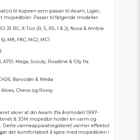
ator) til kupeen som passer til Aixam, Ligier,
 mopedbiler. Passer til følgende modeller:
XO JS RC, X-Too (R, S, RS, 1 & 2), Nova & Ambra
& 6), M8, F8C; MC2, MC1
)
, A751, Mega, Scouty, Roadline & City fra
CH26, Barooder & Media
e, Aloes, Cheos og Roxsy
et sikrer at din Aixam (fra årsmodell 1997-
Chatenet & JDM mopedbil holder en varm og
. Dette varmeapparatregisteret varmer effektivt
gjør det komfortabelt å kjøre med mopedbilen i