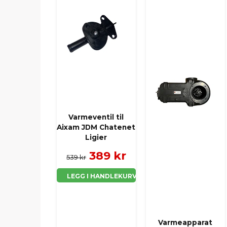
Varmeventil til
Aixam JDM Chatenet
Ligier
389 kr
539 kr
LEGG I HANDLEKURV
Varmeapparat