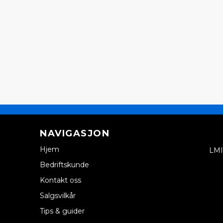
NAVIGASJON
Hjem
LMI
Bedriftskunde
Kontakt oss
Salgsvilkår
Tips & guider