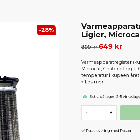
Varmeapparatr
-
28
%
Ligier, Microc
649 kr
899 kr
Varmeapparatregister (kup
Microcar, Chatenet og J
temperatur i kupeen året 
Les mer
5 stk. på lager, 2-5 virkedag
-
+
Rask levering med Posten