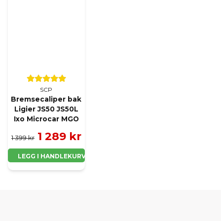
SCP
Bremsecaliper bak
Ligier JS50 JS50L
Ixo Microcar MGO
1 289 kr
1 399 kr
LEGG I HANDLEKURV