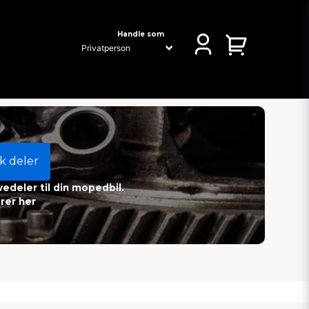
Handle som
k deler
vedeler til din mopedbil.
rer her