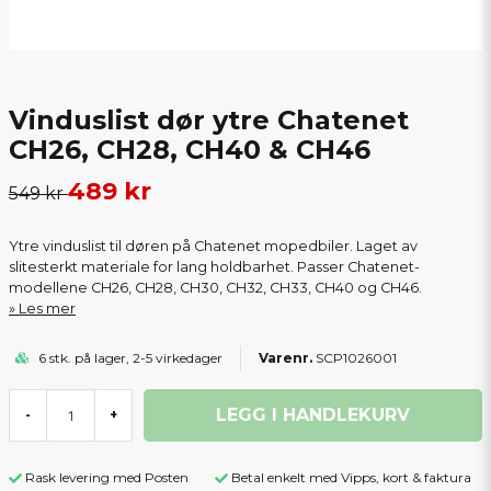
Vinduslist dør ytre Chatenet
CH26, CH28, CH40 & CH46
489 kr
549 kr
Ytre vinduslist til døren på Chatenet mopedbiler. Laget av
slitesterkt materiale for lang holdbarhet. Passer Chatenet-
modellene CH26, CH28, CH30, CH32, CH33, CH40 og CH46.
Les mer
6 stk. på lager, 2-5 virkedager
SCP1026001
LEGG I HANDLEKURV
-
+
Rask levering med Posten
Betal enkelt med Vipps, kort & faktura