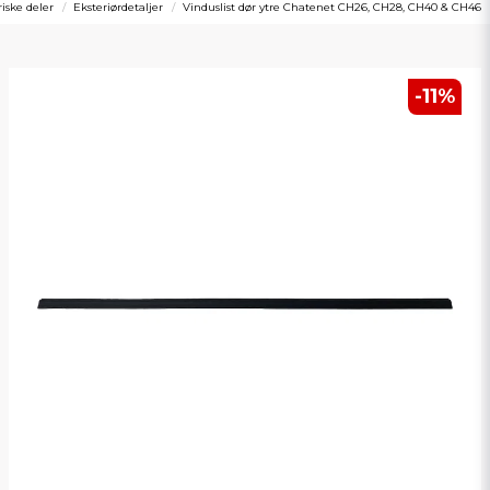
riske deler
Eksteriørdetaljer
Vinduslist dør ytre Chatenet CH26, CH28, CH40 & CH46
-
11
%