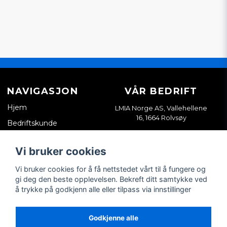
NAVIGASJON
VÅR BEDRIFT
Hjem
LMIA Norge AS, Vallehellene
16, 1664 Rolvsøy
Bedriftskunde
Org. nr. 933898814
Kontakt oss
Vi bruker cookies
Salgsvilkår
Vi bruker cookies for å få nettstedet vårt til å fungere og
Tips & guider
gi deg den beste opplevelsen. Bekreft ditt samtykke ved
å trykke på godkjenn alle eller tilpass via innstillinger
SOSIALE MEDIER
MIN KONTO
Facebook
Logg inn
Godkjenne alle
Instagram
Registrer konto