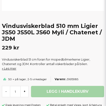
Vindusviskerblad 510 mm Ligier
JS50 JS50L JS60 Myli / Chatenet /
JDM
229 kr
Vindusviskerblad 51 cm foran for mopedbilmerkene Ligier,
Chatenet og JDM. Kontroller antall viskerblader på bilen.
Les mer
50 + på lager, 2-5 virkedager
51615985
LEGG I HANDLEKURV
-
+
Rask levering med Posten
Betal enkelt med Vipps, kort & faktura