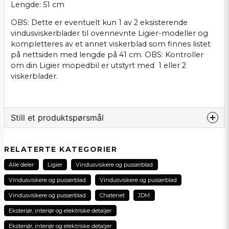
Lengde: 51 cm
OBS: Dette er eventuelt kun 1 av 2 eksisterende
vindusviskerblader til ovennevnte Ligier-modeller og
kompletteres av et annet viskerblad som finnes listet
på nettsiden med lengde på 41 cm. OBS: Kontroller
om din Ligier mopedbil er utstyrt med 1 eller 2
viskerblader.
Still et produktspørsmål
question
Spør oss noe om dette produktet...
RELATERTE KATEGORIER
Alle deler
Ligier
Vindusviskere og pusserblad
Vindusviskere og pusserblad
Vindusviskere og pusserblad
name
Vindusviskere og pusserblad
Chatenet
JDM
Navn
Eksteriør, interiør og elektriske detaljer
Eksteriør, interiør og elektriske detaljer