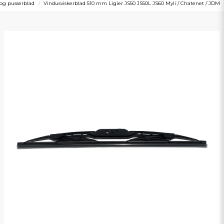
 og pusserblad
Vindusviskerblad 510 mm Ligier JS50 JS50L JS60 Myli / Chatenet / JDM