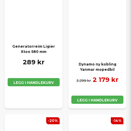
Generatorreim Ligier
Xtoo 580 mm
289 kr
Dynamo ny kobling
Yanmar mopedbil
2 179 kr
3 299 kr
LEGG I HANDLEKURV
LEGG I HANDLEKURV
-20%
-14%