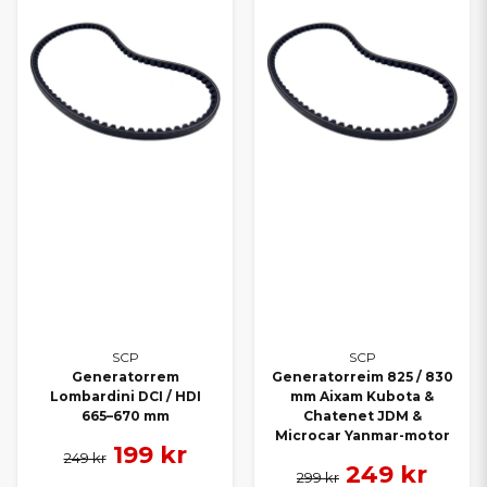
SCP
SCP
Generatorrem
Generatorreim 825 / 830
Lombardini DCI / HDI
mm Aixam Kubota &
665–670 mm
Chatenet JDM &
Microcar Yanmar-motor
199 kr
249 kr
249 kr
299 kr