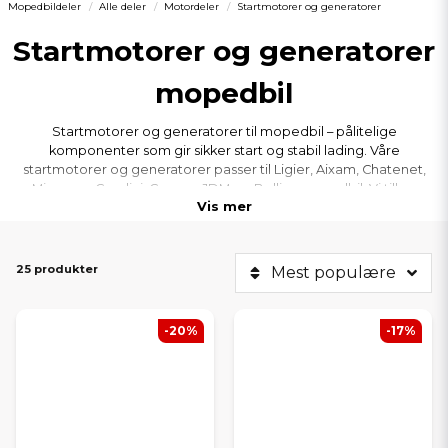
Mopedbildeler
Alle deler
Motordeler
Startmotorer og generatorer
Startmotorer og generatorer
mopedbil
Startmotorer og generatorer til mopedbil – pålitelige
komponenter som gir sikker start og stabil lading. Våre
startmotorer og generatorer passer til Ligier, Aixam, Chatenet,
Microcar, Casalini, Grecav, JDM og Bellier mopedbil. Vi tilbyr
Vis mer
startmotorer og generatorer av høy kvalitet som tåler kravene ved
daglig bruk. Bestill din startmotor eller generator hos oss for best
funksjon og passform.
25 produkter
Mest populære
-20%
-17%