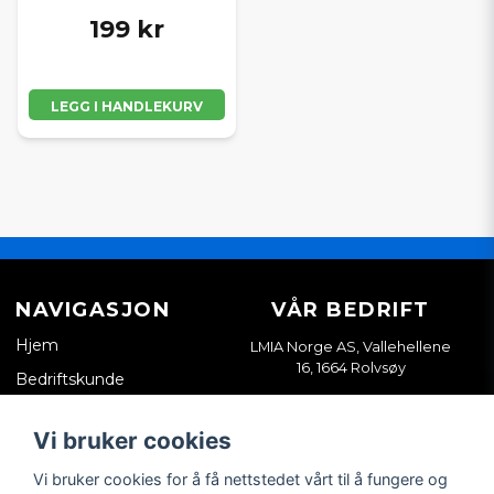
199 kr
LEGG I HANDLEKURV
NAVIGASJON
VÅR BEDRIFT
Hjem
LMIA Norge AS, Vallehellene
16, 1664 Rolvsøy
Bedriftskunde
Org. nr. 933898814
Kontakt oss
Vi bruker cookies
Salgsvilkår
Vi bruker cookies for å få nettstedet vårt til å fungere og
Tips & guider