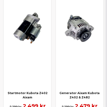
Startmotor Kubota Z402
Generator Aixam Kubota
Aixam
Z402 & Z482
2 499 kr
2 479 kr
3 299 kr
3 299 kr