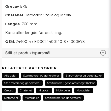
Grecav
EKE
Chatenet
Barooder, Stella og Media
Lengde
: 760 mm
Kontroller lengde før bestilling.
OEM
: 2440014 / ED0024400140-S / 1000673
Still et produktspørsmål
question
Spør oss noe om dette produktet...
RELATERTE KATEGORIER
Alle deler
Startmotorer og generatorer
Startmotorer og generatorer
Startmotorer og generatorer
Startmotorer, generatorer og tilbehør
name
Grecav
Chatenet
Microcar
Motordeler
Motordeler
Navn
Motordeler
Motordeler
Startmotorer og generatorer
email