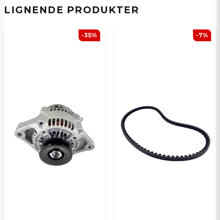
E-postadresse
LIGNENDE PRODUKTER
-35%
-7%
Ja, jeg får publisert min forespørsel
Send spørsmål