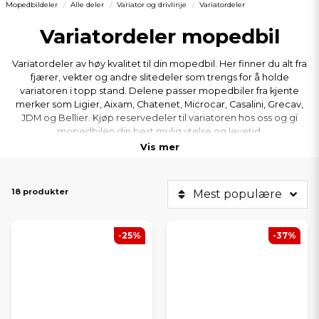
Mopedbildeler
Alle deler
Variator og drivlinje
Variatordeler
Variatordeler mopedbil
Variatordeler av høy kvalitet til din mopedbil. Her finner du alt fra
fjærer, vekter og andre slitedeler som trengs for å holde
variatoren i topp stand. Delene passer mopedbiler fra kjente
merker som Ligier, Aixam, Chatenet, Microcar, Casalini, Grecav,
JDM og Bellier. Kjøp reservedeler til variatoren hos oss og gi
mopedbilen din best mulig ytelse og levetid.
Vis mer
18 produkter
Mest populære
-25%
-37%