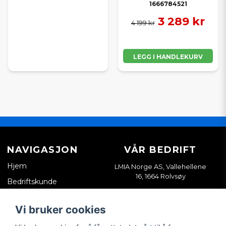
1666784521
3 289 kr
4 199 kr
LEGG I HANDLEKURV
NAVIGASJON
VÅR BEDRIFT
Hjem
LMIA Norge AS, Vallehellene
16, 1664 Rolvsøy
Bedriftskunde
Org. nr. 933898814
Kontakt oss
Vi bruker cookies
Salgsvilkår