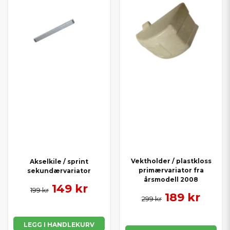
Vektholder / plastkloss
Akselkile / sprint
primærvariator fra
sekundærvariator
årsmodell 2008
149 kr
199 kr
189 kr
299 kr
LEGG I HANDLEKURV