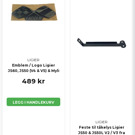
LIGIER
Emblem / Logo Ligier
JS60, JS50 (V4 & V5) & Myli
489 kr
LEGG I HANDLEKURV
LIGIER
Feste til tåkelys Ligier
JS50 & JS50L V2 / V3 fra