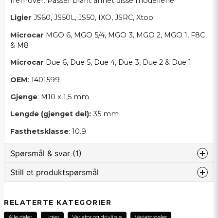
fremover. Passer blant annet disse modellene:
Ligier
JS60, JS50L, JS50, IXO, JSRC, Xtoo
Microcar
MGO 6, MGO 5/4, MGO 3, MGO 2, MGO 1, F8C
& M8
Microcar
Due 6, Due 5, Due 4, Due 3, Due 2 & Due 1
OEM
: 1401599
Gjenge
: M10 x 1,5 mm
Lengde (gjenget del):
35 mm
Fasthetsklasse
: 10.9
Spørsmål & svar (1)
Still et produktspørsmål
Magnar Horge spurt
10 måneder siden
question
Dimensjon og gjengestigning på denne skruen??
Spør oss noe om dette produktet...
RELATERTE KATEGORIER
M10x125, 35mm?
Alle deler
Ligier
Variator og drivlinje
Variatordeler