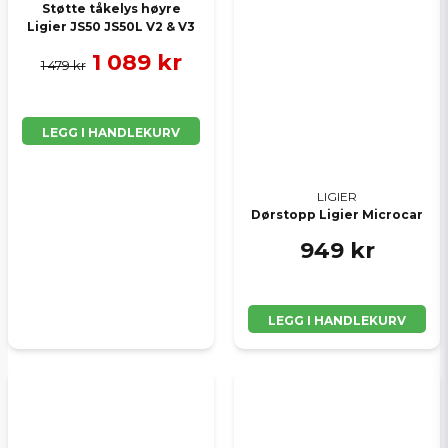
Støtte tåkelys høyre
Ligier JS50 JS50L V2 & V3
1 089 kr
1 479 kr
LEGG I HANDLEKURV
LIGIER
Dørstopp Ligier Microcar
949 kr
LEGG I HANDLEKURV