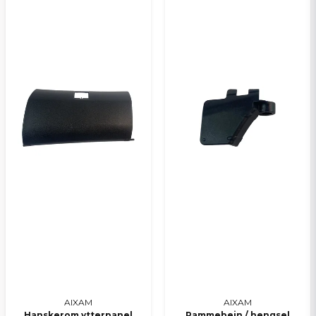
AIXAM
AIXAM
Hanskerom ytterpanel
Rammebein / hengsel