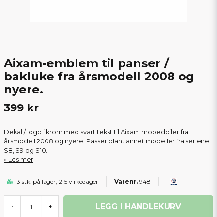
Aixam-emblem til panser /
bakluke fra årsmodell 2008 og
nyere.
399 kr
Dekal / logo i krom med svart tekst til Aixam mopedbiler fra
årsmodell 2008 og nyere. Passer blant annet modeller fra seriene
S8, S9 og S10.
Les mer
3 stk. på lager, 2-5 virkedager
948
LEGG I HANDLEKURV
-
+