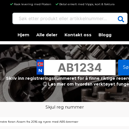
Rask levering med Posten
Betal enkelt med Vipps, kort & faktura
Søk etter produkt eller artikkelnummer...
Hjem
Alle deler
Kontakt oss
Blogg
Sø
Skriv inn registreringsnummeret for å finne riktige reser
ⓘ Les mer om hvordan verktøyet funge
Skjul reg nummer
nstre foran Aixam fra 2016 og nyere med ABS-bremser