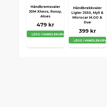
Håndbremsvaier
Håndbrekkvaier
JDM Xheos, Roxsy,
Ligier JS50, Myli &
Aloes
Microcar M.GO &
Due
479 kr
399 kr
LEGG I HANDLEKURV
LEGG I HANDLEKURV