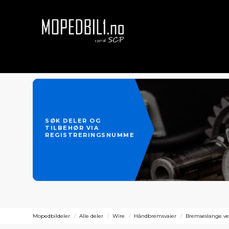
SØK DELER OG
TILBEHØR VIA
REGISTRERINGSNUMMER
Mopedbildeler
Alle deler
Wire
Håndbremsvaier
Bremseslange ve