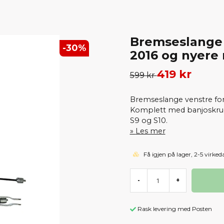
Bremseslange 
-
30
%
2016 og nyere
419 kr
599 kr
Bremseslange venstre fo
Komplett med banjoskrue 
S9 og S10.
Les mer
Få igjen på lager, 2-5 virked
-
+
Rask levering med Posten