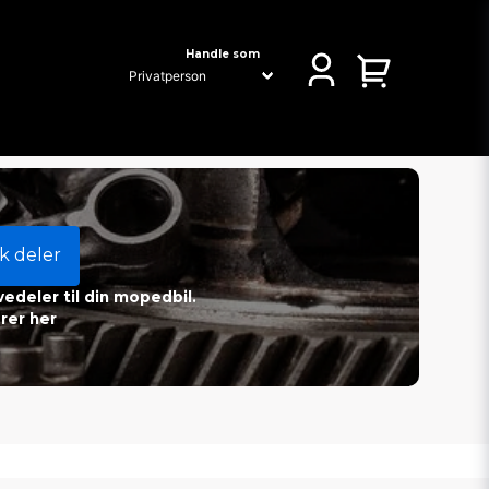
Handle som
k deler
vedeler til din mopedbil.
rer her