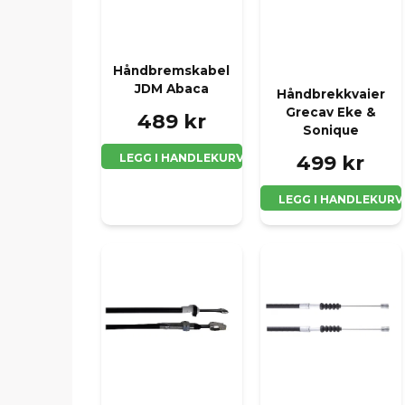
Håndbremskabel
JDM Abaca
Håndbrekkvaier
Grecav Eke &
489 kr
Sonique
LEGG I HANDLEKURV
499 kr
LEGG I HANDLEKURV