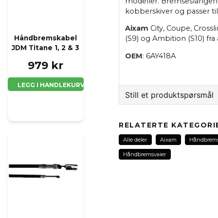
modeller. Bremseslangen
kobberskiver og passer ti
Aixam
City, Coupe, Crossl
(S9) og Ambition (S10) fr
Håndbremskabel
JDM Titane 1, 2 & 3
OEM
: 6AY418A
979 kr
LEGG I HANDLEKURV
Still et produktspørsmål
question
Spør oss noe om dette 
RELATERTE KATEGORI
Alle deler
Aixam
Håndbrem
Håndbremsvaier
name
Navn
Ja, jeg får publisert 