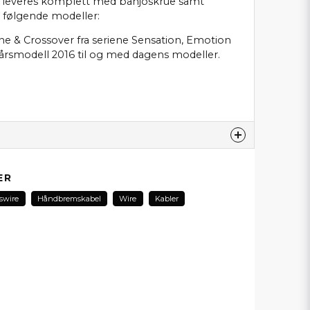
 leveres komplett med banjoskrue samt
l følgende modeller:
ine & Crossover fra seriene Sensation, Emotion
a årsmodell 2016 til og med dagens modeller.
produktet...
ER
swire
Håndbremskabel
Wire
Kabler
email
E-postadresse
min forespørsel