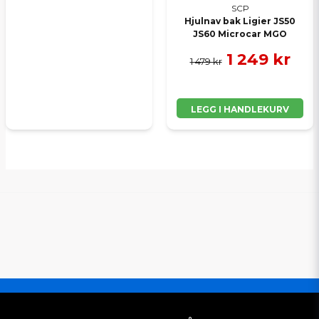
SCP
Hjulnav bak Ligier JS50
JS60 Microcar MGO
1 249 kr
1 479 kr
LEGG I HANDLEKURV