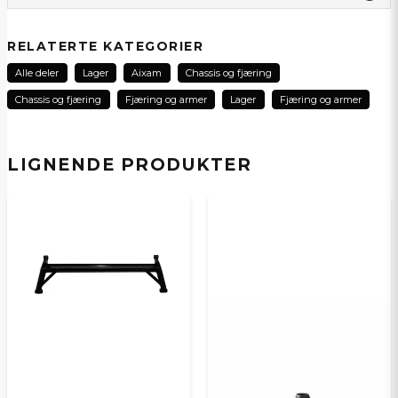
question
Spør oss noe om dette produktet...
RELATERTE KATEGORIER
Alle deler
Lager
Aixam
Chassis og fjæring
Chassis og fjæring
Fjæring og armer
Lager
Fjæring og armer
name
Navn
LIGNENDE PRODUKTER
email
E-postadresse
Ja, jeg får publisert min forespørsel