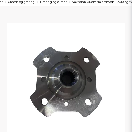
er
Chassis og fjæring
Fjæring og armer
Nav foran Aixam fra årsmodell 2010 og f