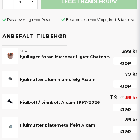
LEGG I HANDLEKURV
-
+
Rask levering med Posten
Betal enkelt med Vipps, kort & faktura
ANBEFALT TILBEHØR
SCP
399 kr
Hjullager foran Microcar Ligier Chatenet Jdm Aixam Casalini Bellier 30x60x37 mm
KJØP
79 kr
Hjulmutter aluminiumsfelg Aixam
KJØP
119 kr
89 kr
Hjulbolt / pinnbolt Aixam 1997–2026
KJØP
89 kr
Hjulmutter platemetallfelg Aixam
KJØP